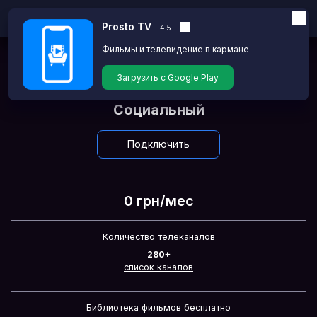
Prosto TV
4.5
Фильмы и телевидение в кармане
Главная
Тарифы
Загрузить с Google Play
Социальный
Подключить
0 грн/мес
Количество телеканалов
280+
список каналов
Библиотека фильмов бесплатно