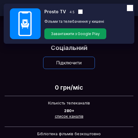
Prosto TV
4.5
Фільми та телебачення у кишені
Головна
Тарифи
Завантажити з Google Play
Соціальний
Підключити
0 грн/міс
Кількість телеканалів
280+
список каналів
Бібліотека фільмів безкоштовно