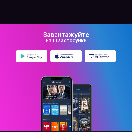
Завантажуйте
наші застосунки