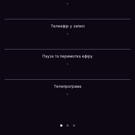
-
Телеефір у записі
-
Пауза та перемотка ефіру
-
Телепрограма
-